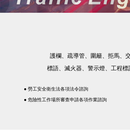
護欄、疏導管、圍籬、拒馬、
標語、滅火器、警示燈、工程標
● 勞工安全衛生法各項法令諮詢
● 危險性工作場所審查申請各項作業諮詢