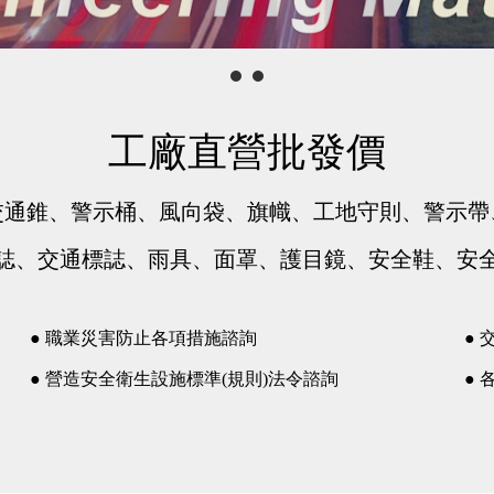
工廠直營批發價
交通錐、警示桶、風向袋、旗幟、工地守則、警示帶
誌、交通標誌、雨具、面罩、護目鏡、安全鞋、安
● 職業災害防止各項措施諮詢
●
● 營造安全衛生設施標準(規則)法令諮詢
●