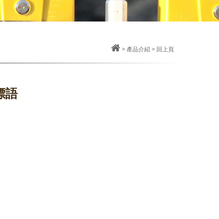
>
產品介紹
>
回上頁
標語